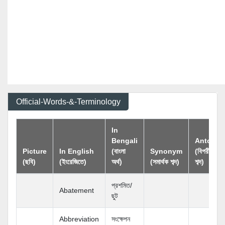
Official-Words-&-Terminology
In
Bengali
Antony
Picture
In English
(বাংলা
Synonym
(বিপরীতার্থক
(ছবি)
(ইংরেজিতে)
অর্থ)
(সমার্থক শব্দ)
শব্দ)
প্রশমিত/
Abatement
ছুট
Abbreviation
সংক্ষেপন