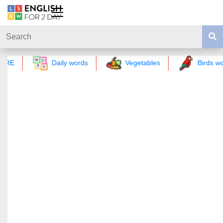
GRE
Daily words
Vegetables
Birds wo