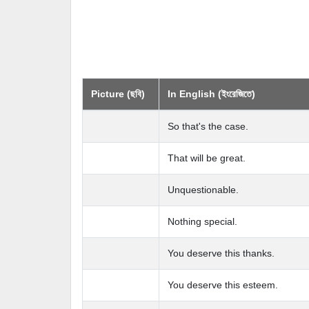
Picture (ছবি)
In English (ইংরেজিতে)
So that's the case.
That will be great.
Unquestionable.
Nothing special.
You deserve this thanks.
You deserve this esteem.