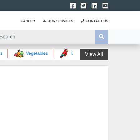
CAREER
OUR SERVICES
CONTACT US
Vegetables
Birds words
Magical wor
View All