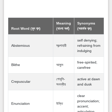
Meaning
Synonyms
Root Word (মূল শব্দ)
(বাংলা অর্থ)
(সমার্থক শব্দ)
self denying;
Abstemious
স্বল্পাহারী
refraining from
indulging
free-spirited;
Blithe
আমুদে
carefree
গোধূলি-
active at dawn
Crepuscular
সংবন্ধীয়
and dusk
clear
pronunciation;
Enunciation
উক্তি
accent;
articulation