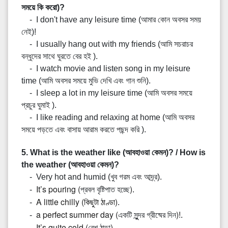
সময়ে কি করো)?
- I don't have any leisure time (আমার কোন অবসর সময়
নেই)!
- I usually hang out with my friends (আমি সচরাচর
বন্ধুদের সাথে ঘুরতে বের হই ).
- I watch movie and listen song in my leisure
time (আমি অবসর সময়ে মুভি দেখি এবং গান শুনি).
- I sleep a lot in my leisure time (আমি অবসর সময়ে
প্রচুর ঘুমাই ).
- I like reading and relaxing at home (আমি অবসর
সময়ে পড়তে এবং বাসায় আরাম করতে পছন্দ করি ).
5. What is the weather like (আবহাওয়া কেমন)? / How is
the weather (আবহাওয়া কেমন)?
- Very hot and humid (খুব গরম এবং
আদ্র্র
).
It’s pouring (
)
-
প্রবল বৃষ্টিপাত হচ্ছে
.
A little chilly (
)
-
কিছুটা ঠাণ্ডা
.
a perfect summer day (
)!
-
একটি সুু্ন্দর গ্রীষ্মের দিন
.
It’s quite cold (
).
-
বেশ ঠান্ডা