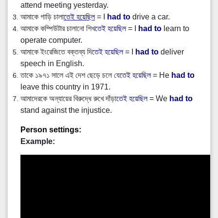
attend meeting yesterday.
আমাকে গাড়ি চালা
তেই হয়েছিল
= I
had to
drive a car.
আমাকে কম্পিউটার চালানো শিখ
তেই হয়েছিল
= I
had to
learn to
operate computer.
আমাকে ইংরেজিতে বক্তব্য দি
তেই হয়েছিল
= I
had to
deliver
speech in English.
তাকে ১৯৭১ সালে এই দেশ ছেড়ে চলে যে
তেই হয়েছিল
= He
had to
leave this country in 1971.
আমাদেরকে অন্যায়ের বিরুদ্ধে রুখে দাঁড়া
তেই হয়েছিল
= We
had to
stand against the injustice.
Person settings:
Example: