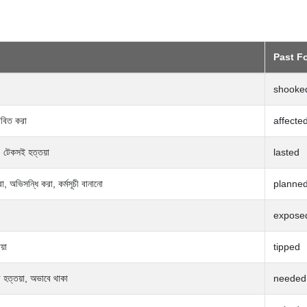
Past F
shooke
াবিত করা
affecte
, টেকসই হত্তয়া
lasted
, অভিসন্ধি করা, কর্মসূচী বানানো
planne
expose
য়া
tipped
ব হত্তয়া, অভাবে থাকা
needed