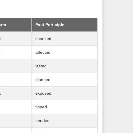
orm
Past Participle
d
shooked
d
affected
lasted
d
planned
d
exposed
tipped
needed