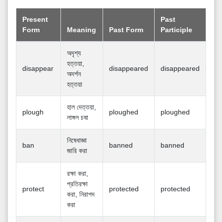
Present
Past
Form
Meaning
Past Form
Participle
অদৃশ্য
হত্তয়া,
disappear
disappeared
disappeared
অদর্শন
হত্তয়া
হাল দেত্তয়া,
plough
ploughed
ploughed
লাঙ্গল চষা
নিষেধাজ্ঞা
ban
banned
banned
জারি করা
রক্ষা করা,
প্রতিরক্ষা
protect
protected
protected
করা, নিরাপদ
করা