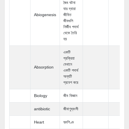
জৈব ঘটনা
যার দ্বারা
Abiogenesis
জীবিত
জীবগুলি
নির্জীব পদার্থ
থেকে তৈরি
হয়
একটি
প্রক্রিয়া
যেখানে
Absorption
একটি পদার্থ
অন্যটি
প্রবেশ করে
Biology
জীব বিজ্ঞান
antibiotic
জীবাণুধ্বংসী
Heart
হৃদপিণ্ড