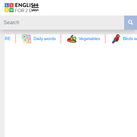
GRE
Daily words
Vegetables
Birds w