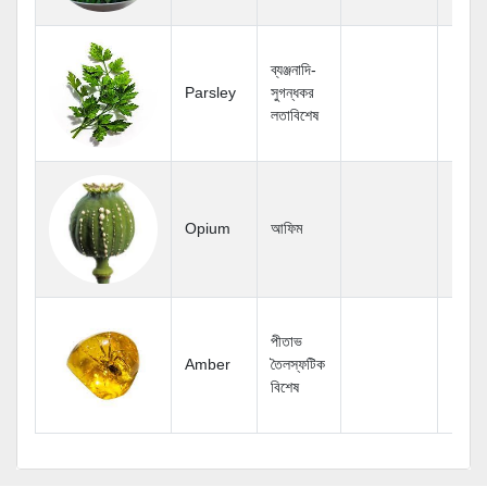
ব্যঞ্জনাদি-
Parsley
সুগন্ধকর
লতাবিশেষ
Opium
আফিম
পীতাভ
Amber
তৈলস্ফটিক
বিশেষ