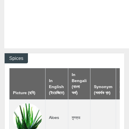
Spices
In
In
Bengali
Ant
English
(বাংলা
Synonym
(বিপরীত
Picture (ছবি)
(ইংরেজিতে)
অর্থ)
(সমার্থক শব্দ)
শব্দ)
Aloes
মুসব্বর