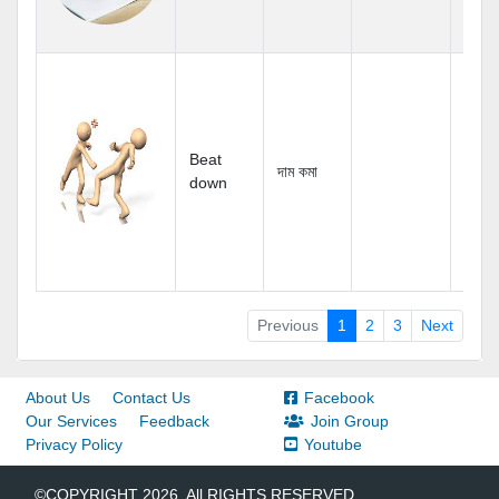
Beat
দাম কমা
down
Previous
1
2
3
Next
About Us
Contact Us
Facebook
Our Services
Feedback
Join Group
Privacy Policy
Youtube
©COPYRIGHT 2026. All RIGHTS RESERVED.