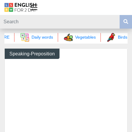
GRE
Daily words
Vegetables
Birds wo
Speaking-Preposition