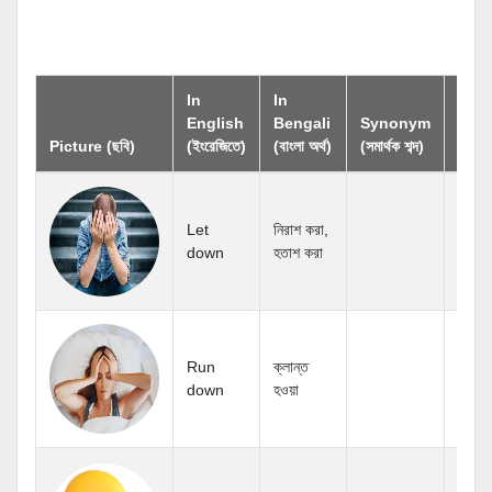
In
In
Ant
English
Bengali
Synonym
(বিপরী
Picture (ছবি)
(ইংরেজিতে)
(বাংলা অর্থ)
(সমার্থক শব্দ)
শব্দ)
Let
নিরাশ করা,
down
হতাশ করা
Run
ক্লান্ত
down
হওয়া