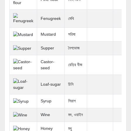
Fenugreek
মেথি
Mustard
সরিষা
Supper
নৈশভোজ
Castor-
রেড়ির বীজ
seed
Loaf-sugar
চিনি
Syrup
সিরাপ
Wine
মদ, ওয়াইন
Honey
মধু