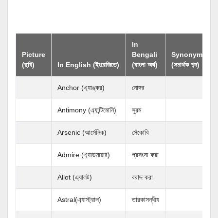
In
Picture
Bengali
Synonym
(
(ছবি)
In English (ইংরেজিতে)
(বাংলা অর্থ)
(সমার্থক শব্দ)
শ
Anchor (এ্যাঙ্কর)
নোঙ্গর
Antimony (এ্যান্টিমোনি)
সুরম
Arsenic (আর্সেনিক)
সেঁকোবি
Admire (এ্যাডমায়ার)
প্রসংসা করা
Allot (এ্যালট)
বরাদ্দ করা
Astral(এ্যাস্ট্রাল)
তারকাসন্ধীয