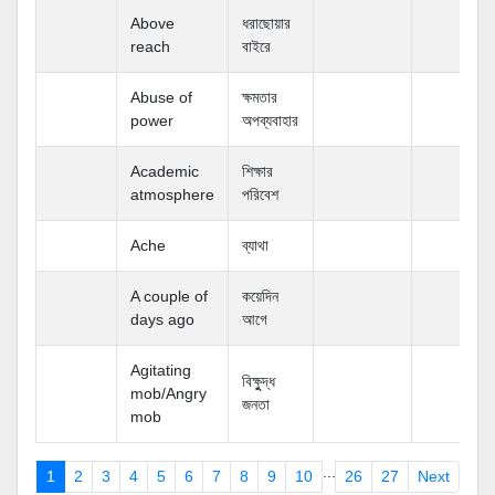
Above
ধরাছোয়ার
reach
বাইরে
Abuse of
ক্ষমতার
power
অপব্যবাহার
Academic
শিক্ষার
atmosphere
পরিবেশ
Ache
ব্যাথা
A couple of
কয়েদিন
days ago
আগে
Agitating
বিক্ষুুদ্ধ
mob/Angry
জনতা
mob
...
ious
1
2
3
4
5
6
7
8
9
10
26
27
Next