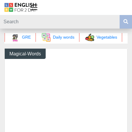
GRE
Daily words
Vegetables
Magical-Words