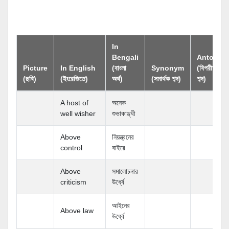
In
Bengali
Antonym
Picture
In English
(বাংলা
Synonym
(বিপরীতার্থক
(ছবি)
(ইংরেজিতে)
অর্থ)
(সমার্থক শব্দ)
শব্দ)
A host of
অনেক
well wisher
শুভাকাঙ্খী
Above
নিয়ন্ত্রনের
control
বাইরে
Above
সমালোচনার
criticism
উর্ধ্বে
আইনের
Above law
উর্ধ্বে