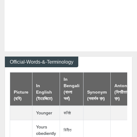
Official-Words-&-Terminology
In
In
Bengali
Antonym
Picture
English
(বাংলা
Synonym
(বিপরীতার্থক
(ছবি)
(ইংরেজিতে)
অর্থ)
(সমার্থক শব্দ)
শব্দ)
Younger
কনিষ্ঠ
Yours
বিনীত
obediently