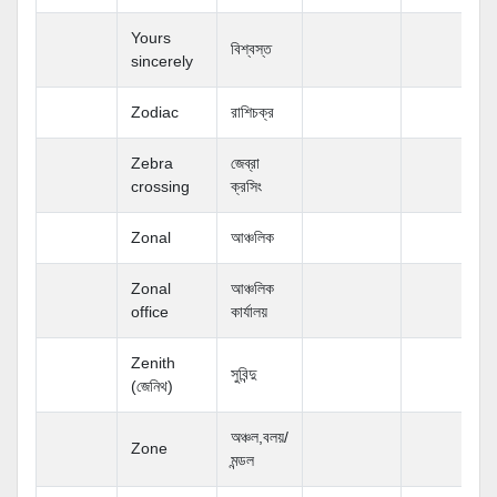
Yours
বিশ্বস্ত
sincerely
Zodiac
রাশিচক্র
Zebra
জেব্রা
crossing
ক্রসিং
Zonal
আঞ্চলিক
Zonal
আঞ্চলিক
office
কার্যালয়
Zenith
সুবিন্দু
(জেনিথ)
অঞ্চল,বলয়/
Zone
মন্ডল