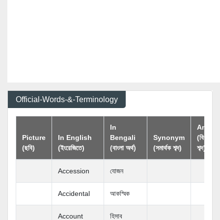
Official-Words-&-Terminology
In
Anton
Picture
In English
Bengali
Synonym
(বিপরীতার্
(ছবি)
(ইংরেজিতে)
(বাংলা অর্থ)
(সমার্থক শব্দ)
শব্দ)
Accession
যোজন
Accidental
আকস্মিক
Account
হিসাব