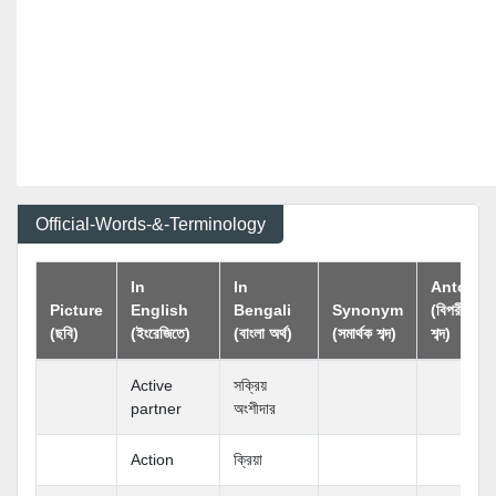
Official-Words-&-Terminology
In
In
Antony
Picture
English
Bengali
Synonym
(বিপরীতার্থক
(ছবি)
(ইংরেজিতে)
(বাংলা অর্থ)
(সমার্থক শব্দ)
শব্দ)
Active
সক্রিয়
partner
অংশীদার
Action
ক্রিয়া