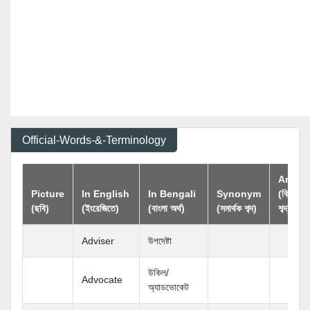
Official-Words-&-Terminology
Anton
Picture
In English
In Bengali
Synonym
(বিপরীতার
(ছবি)
(ইংরেজিতে)
(বাংলা অর্থ)
(সমার্থক শব্দ)
শব্দ)
Adviser
উপদেষ্টা
উকিল/
Advocate
অ্যাডভোকেট