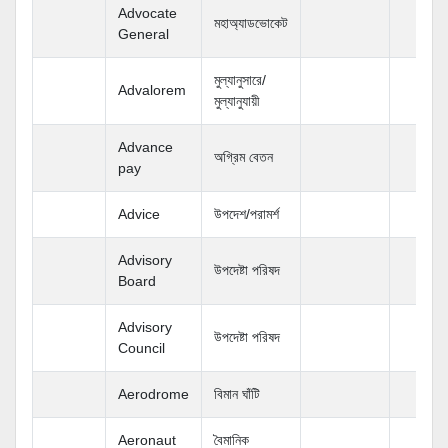
Advocate
মহাঅ্যাডভোকেট
General
মুল্যানুসারে/
Advalorem
মুল্যানুযায়ী
Advance
অগ্রিম বেতন
pay
Advice
উপদেশ/পরামর্শ
Advisory
উপদেষ্টা পরিষদ
Board
Advisory
উপদেষ্টা পরিষদ
Council
Aerodrome
বিমান ঘাঁটি
Aeronaut
বৈমানিক