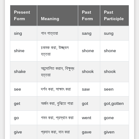
Present
Past
Past
Form
Meaning
Form
Participle
sing
গান গাত্তয়া
sang
sung
চকমক করা, উজ্জ্বল
shine
shone
shone
হত্তয়া
আন্দোলিত করান, বিক্ষুব্ধ
shake
shook
shook
হত্তয়া
see
দর্শন করা, সাক্ষাৎ করা
saw
seen
get
অর্জন করা, বুঝিতে পারা
got
got,gotten
go
গমন করা, প্রস্থান করা
went
gone
give
প্রদান করা, দান করা
gave
given