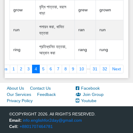
বৃদ্ধি পাত্তয়া, বয়সে
grow
grew
grown
বাড়া
পলায়ন করা, ধাবিত
run
ran
run
হত্তয়া
প্রতিধ্বনিত হত্তয়া,
ring
rang
rung
আহ্বান করা
...
ious
1
2
3
4
5
6
7
8
9
10
31
32
Next
About Us
Contact Us
Facebook
Our Services
Feedback
Join Group
Privacy Policy
Youtube
©COPYRIGHT 2026. All RIGHTS RESERVED.
Email:
info.englishfor2day@gmail.com
Cell:
+8801707464781