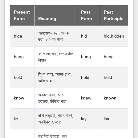
Present
Past
Past
Form
Meaning
Form
Participle
আত্মগোপন করা, আড়াল
hide
hid
hid,hidden
করা, গোপনে থাকা
ফাঁসি দেত্তয়া, দেত্তয়ালে
hang
hung
hung
টাঙ্গান
স্থির থাকা, আটক রাখা,
hold
held
held
অটল থাকা
অবগত থাকা, জ্ঞাত
know
knew
known
হত্তয়া, চিনিতে পারা
বাসা লত্তয়া, শয়ান থাকা,
lie
lay
lain
অবস্থিত হত্তয়া
ভ্রান্তি হত্তয়া, ভুল