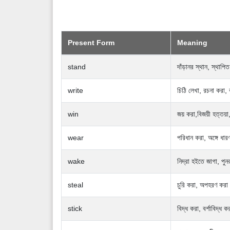
Present Form
Meaning
stand
দাঁড়ানর স্থান, স্থাপি
write
চিঠি লেখা, রচনা করা,
win
জয় করা,বিজয়ী হত্তয়া
wear
পরিধান করা, অঙ্গে ধারণ
wake
নিদ্রা হইতে জাগা, পুন
steal
চুরি করা, অপহরণ করা
stick
বিদ্ধ করা, বর্শাবিদ্ধ ক