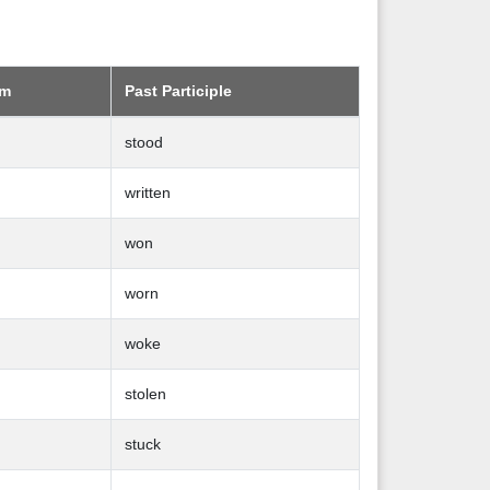
rm
Past Participle
stood
written
won
worn
woke
stolen
stuck