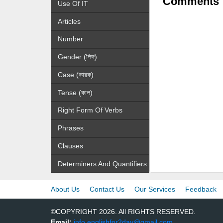
Comments
Use Of IT
Articles
Number
Gender (লিঙ্গ)
Case (কারক)
Tense (কাল)
Right Form Of Verbs
Phrases
Clauses
Determiners And Quantifiers
About Us
Contact Us
Our Services
Feedback
©COPYRIGHT 2026. All RIGHTS RESERVED.
Email:
info.englishfor2day@gmail.com