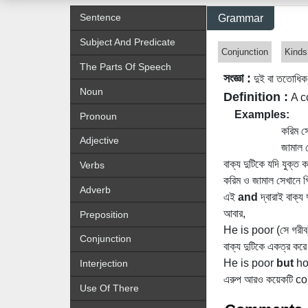
Sentence
Grammar
Subject And Predicate
Conjunction
Kinds
The Parts Of Speech
সংজ্ঞা :
দুই বা ততোধি
Noun
Definition :
A c
Examples:
Pronoun
করিম স
Adjective
জামাল সেখানে গ
বাক্য দুটিকে যদি যুক্ত
Verbs
করিম ও জামাল সেখানে
Adverb
এই
and
দ্বারাই বাক্
আবার,
Preposition
He is poor (সে গরীব
Conjunction
বাক্য দুটিকে একত্র করে
He is poor
but
hon
Interjection
এরুপ আরও কয়েকটি con
Use Of There